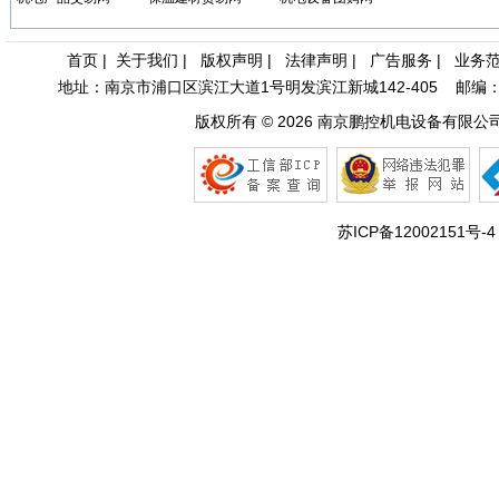
• [网站公告]
全国总代理日
• [网站公告]
低价现货日
首页
|
关于我们
|
版权声明
|
法律声明
|
广告服务
|
业务
• [网站公告]
金属电铸粗
• [网站公告]
鹭宫压力开关
地址：南京市浦口区滨江大道1号明发滨江新城142-405 邮编：210031 
• [网站公告]
三丰MITU
版权所有 © 2026
南京鹏控机电设备有限公
• [网站公告]
三菱变频器F
• [网站公告]
三菱电机ME
• [网站公告]
三菱电机连接
• [网站公告]
三键接着剂1
• [网站公告]
中村KANO
苏ICP备12002151号-4
• [网站公告]
伊苏米充电电
• [网站公告]
住友SUMIT
• [网站公告]
住友SUMIT
• [网站公告]
住友电装端子
• [网站公告]
佐藤制油VA