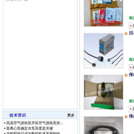
• [网站公告]
三菱变频器F
• [网站公告]
三菱电机ME
• [网站公告]
三菱电机连接
南
• [网站公告]
三键接着剂1
• [网站公告]
中村KANO
日
• [网站公告]
伊苏米充电电
• [网站公告]
住友SUMIT
• [网站公告]
住友SUMIT
• [网站公告]
住友电装端子
• [网站公告]
佐藤制油VA
南
• [最新快讯]
微软3.5亿
• [最新快讯]
【厂家特价供
传
• [最新通知]
日本松下Pa
• [网站公告]
专业销售日本
• [网站公告]
日本日东工器
• [网站公告]
【鹏控代理】
• [网站公告]
增田LPF-
南
• [网站公告]
太平贸易压力
• [网站公告]
小林记录纸1
传
• [网站公告]
小西KONI
•
高温空气源热泵开拓空气源热泵技...
• [网站公告]
2019-04-
•
装离心泵确定水泵高度是关键
• [网站公告]
小金井KOG
•
功能部件已成为数控机床发展制约...