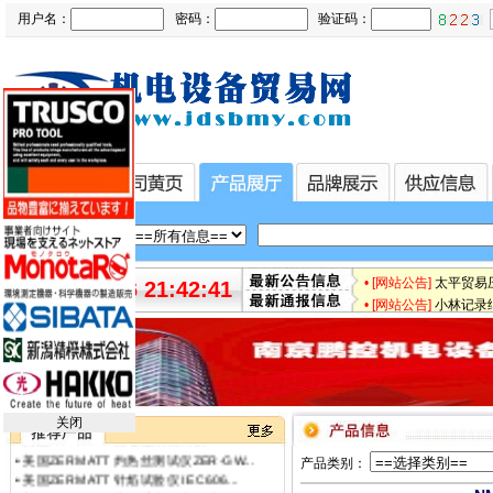
用户名：
密码：
验证码：
• [最新快讯]
微软3.5亿
• [最新快讯]
【厂家特价供
• [最新通知]
日本松下Pa
• [网站公告]
专业销售日本
• [网站公告]
日本日东工器
• [网站公告]
【鹏控代理】
• [网站公告]
增田LPF-
• [网站公告]
太平贸易压力
2026-08-06 21:42:41
• [网站公告]
小林记录纸1
•
ST意法半导体芯片 STM32F412RET6...
• [网站公告]
小西KONI
•
美国ZERMATT 灼热丝测试仪ZER-GW...
• [网站公告]
2019-04-
•
美国ZERMATT 针焰试验仪 IEC606...
• [网站公告]
小金井KOG
•
美国ZERMATT 水平垂直燃烧测试仪...
• [网站公告]
指月制作所电
•
美国ZERMATT 热丝引燃测试仪 ZER...
• [网站公告]
新大陆条形码
•
美国ZERMATT 漏电起痕测试仪 ZER...
关闭
•
美国ZERMATT 漏电起痕测试仪 ZER...
• [网站公告]
昭和技研旋转接
•
美国ZERMATT 灼热丝测试仪ZER-GW...
• [网站公告]
昭和测器荷重
产品类别：
•
美国ZERMATT 针焰试验仪 IEC606...
• [网站公告]
松下控制器M
•
美国ZERMATT 水平垂直燃烧测试仪...
• [网站公告]
松下行程开关