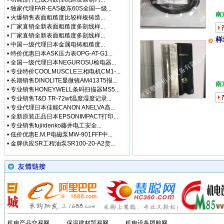
• [网站公告]
指月制作所电
•
独家代理FAR-EAS极东60S全国一级...
• [网站公告]
新大陆条形码
南
•
火爆销售表面粗糙度比较样板铸造...
• [网站公告]
昭和技研旋转接
•
厂家直销全新表面粗糙度多刻线样...
• [网站公告]
昭和测器荷重
•
厂家直销全新表面粗糙度多刻线样...
样
• [网站公告]
松下控制器M
•
中国一级代理日本金属电铸粗糙度...
• [网站公告]
松下行程开关
•
特价优惠日本ASK压力表OPG-AT-G1...
• [网站公告]
武藏MUSA
•
全国一级代理日本NEGUROSU检电器...
•
专业特价COOLMUSCLE三相电机CM1-...
• [网站公告]
泽藤SAWA
•
长期销售DINOLITE显微镜AM413T5报...
• [网站公告]
英格索兰气动
南
•
专业销售HONEYWELL条码扫描器MS5...
• [网站公告]
藤井DAIKE
•
专业销售T&D TR-72wf温度湿度记录...
• [网站公告]
藤井电工fuj
•
专业代理日本佳能CANON ANELVA高...
• [网站公告]
低价格东京精
•
全新原装正品日本EPSONIMPACT打印...
• [网站公告]
低价格东京精
•
专业销售fujiidenko藤井电工安全...
• [网站公告]
低价格东京精密
•
低价优惠E.M.P电磁泵MW-901FFF中...
• [最新快讯]
阿里巴巴集
•
金牌供应SR工程油泵SR100-20-A2货...
• [网站公告]
一般纳税人特
• [最新通知]
独家代理FA
• [网站公告]
独家代理FA
• [最新通知]
独家代理FA
• [最新快讯]
独家代理FA
• [网站公告]
大陆专业代理
• [最新快讯]
南京鹏控优势
• [最新快讯]
长期销售日本
机电产品交易网
保温建材贸易网
机电设备团购网