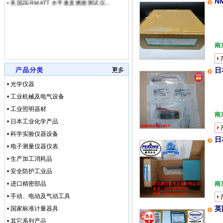
N
• [网站公告]
武藏MUSA
• [网站公告]
泽藤SAWA
• [网站公告]
英格索兰气动
• [网站公告]
藤井DAIKE
南
• [网站公告]
藤井电工fuj
• [网站公告]
低价格东京精
• [网站公告]
低价格东京精
日
• [网站公告]
低价格东京精密
• 光学仪器
• [最新快讯]
阿里巴巴集
• 工业机械及电气设备
• [网站公告]
一般纳税人特
• 工业照明器材
• [最新通知]
独家代理FA
南
• [网站公告]
独家代理FA
• 日本工业化学产品
• [最新通知]
独家代理FA
• 科学实验仪器设备
• [最新快讯]
独家代理FA
日
• 电子测量仪器仪表
• [网站公告]
大陆专业代理
• 生产加工消耗品
• [最新快讯]
南京鹏控优势
• [最新快讯]
长期销售日本
• 安全防护工业品
• [网站公告]
全国总代理日
• 进口精密部品
南
• [网站公告]
低价现货日
• 手动、电动及气动工具
• [网站公告]
金属电铸粗
英
• 国家标准计量器具
• [网站公告]
鹭宫压力开关
• [网站公告]
三丰MITU
• 其它系列产品