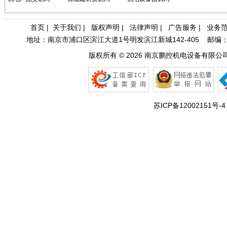
• [网站公告]
全国总代理日
• [网站公告]
低价现货日
• [网站公告]
金属电铸粗
首页
|
关于我们
|
版权声明
|
法律声明
|
广告服务
|
业务
• [网站公告]
鹭宫压力开关
地址：南京市浦口区滨江大道1号明发滨江新城142-405 邮编：210031 
• [网站公告]
三丰MITU
版权所有 © 2026
南京鹏控机电设备有限公
• [网站公告]
三菱变频器F
• [网站公告]
三菱电机ME
• [网站公告]
三菱电机连接
• [网站公告]
三键接着剂1
• [网站公告]
中村KANO
苏ICP备12002151号-4
• [网站公告]
伊苏米充电电
• [网站公告]
住友SUMIT
• [网站公告]
住友SUMIT
• [网站公告]
住友电装端子
• [网站公告]
佐藤制油VA