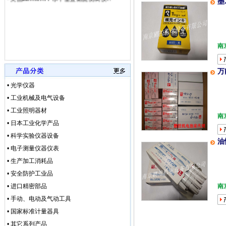
墨
• [网站公告]
武藏MUSA
• [网站公告]
泽藤SAWA
• [网站公告]
英格索兰气动
• [网站公告]
藤井DAIKE
南
• [网站公告]
藤井电工fuj
• [网站公告]
低价格东京精
• [网站公告]
低价格东京精
万
• [网站公告]
低价格东京精密
• 光学仪器
• [最新快讯]
阿里巴巴集
• [网站公告]
一般纳税人特
• 工业机械及电气设备
• [最新通知]
独家代理FA
• 工业照明器材
南
• [网站公告]
独家代理FA
• 日本工业化学产品
• [最新通知]
独家代理FA
• 科学实验仪器设备
• [最新快讯]
独家代理FA
油
• [网站公告]
大陆专业代理
• 电子测量仪器仪表
• [最新快讯]
南京鹏控优势
• 生产加工消耗品
• [最新快讯]
长期销售日本
• 安全防护工业品
• [网站公告]
全国总代理日
• 进口精密部品
南
• [网站公告]
低价现货日
• [网站公告]
金属电铸粗
• 手动、电动及气动工具
• [网站公告]
鹭宫压力开关
• 国家标准计量器具
• [网站公告]
三丰MITU
• 其它系列产品