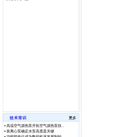
• [网站公告]
三菱变频器F
• [网站公告]
三菱电机ME
• [网站公告]
三菱电机连接
• [网站公告]
三键接着剂1
• [网站公告]
中村KANO
• [网站公告]
伊苏米充电电
• [网站公告]
住友SUMIT
• [网站公告]
住友SUMIT
• [网站公告]
住友电装端子
• [网站公告]
佐藤制油VA
• [最新快讯]
微软3.5亿
• [最新快讯]
【厂家特价供
• [最新通知]
日本松下Pa
• [网站公告]
专业销售日本
• [网站公告]
日本日东工器
• [网站公告]
【鹏控代理】
• [网站公告]
增田LPF-
• [网站公告]
太平贸易压力
• [网站公告]
小林记录纸1
• [网站公告]
小西KONI
• [网站公告]
2019-04-
•
高温空气源热泵开拓空气源热泵技...
• [网站公告]
小金井KOG
•
装离心泵确定水泵高度是关键
• [网站公告]
指月制作所电
•
功能部件已成为数控机床发展制约...