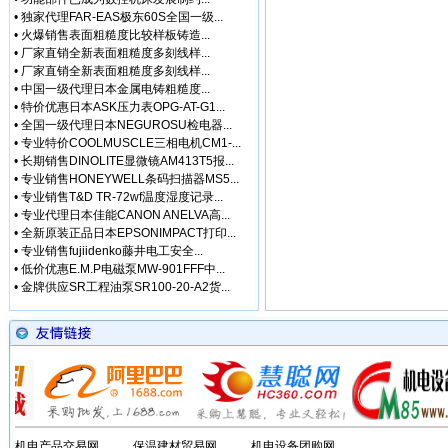
•
独家代理FAR-EAS极东60S全国一级...
• [网站公告]
新大陆条形码
•
火爆销售表面粗糙度比较样板铸造...
• [网站公告]
昭和技研旋转接
•
厂家直销全新表面粗糙度多刻线样...
• [网站公告]
昭和测器荷重
•
厂家直销全新表面粗糙度多刻线样...
• [网站公告]
松下控制器M
•
中国一级代理日本金属电铸粗糙度...
• [网站公告]
松下行程开关
•
特价优惠日本ASK压力表OPG-AT-G1...
• [网站公告]
武藏MUSA
•
全国一级代理日本NEGUROSU检电器...
• [网站公告]
泽藤SAWA
•
专业特价COOLMUSCLE三相电机CM1-...
• [网站公告]
英格索兰气动
•
长期销售DINOLITE显微镜AM413T5报...
• [网站公告]
藤井DAIKE
•
专业销售HONEYWELL条码扫描器MS5...
•
专业销售T&D TR-72wf温度湿度记录...
• [网站公告]
藤井电工fuj
•
专业代理日本佳能CANON ANELVA高...
• [网站公告]
低价格东京精
•
全新原装正品日本EPSONIMPACT打印...
• [网站公告]
低价格东京精
•
专业销售fujiidenko藤井电工安全...
• [网站公告]
低价格东京精密
•
低价优惠E.M.P电磁泵MW-901FFF中...
• [最新快讯]
阿里巴巴集
•
金牌供应SR工程油泵SR100-20-A2货...
• [网站公告]
一般纳税人特
• [最新通知]
独家代理FA
• [网站公告]
独家代理FA
• [最新通知]
独家代理FA
• [最新快讯]
独家代理FA
• [网站公告]
大陆专业代理
• [最新快讯]
南京鹏控优势
• [最新快讯]
长期销售日本
机电产品交易网
保温建材贸易网
机电设备团购网