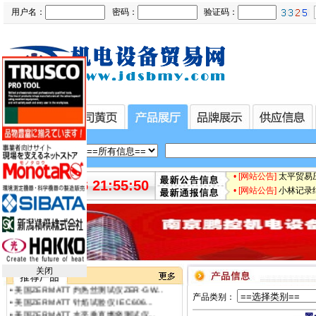
用户名：
密码：
验证码：
• [最新快讯]
微软3.5亿
• [最新快讯]
【厂家特价供
• [最新通知]
日本松下Pa
• [网站公告]
专业销售日本
• [网站公告]
日本日东工器
• [网站公告]
【鹏控代理】
• [网站公告]
增田LPF-
• [网站公告]
太平贸易压力
2026-08-06 21:55:51
• [网站公告]
小林记录纸1
•
ST意法半导体芯片 STM32F412RET6...
• [网站公告]
小西KONI
•
美国ZERMATT 灼热丝测试仪ZER-GW...
• [网站公告]
2019-04-
•
美国ZERMATT 针焰试验仪 IEC606...
• [网站公告]
小金井KOG
•
美国ZERMATT 水平垂直燃烧测试仪...
• [网站公告]
指月制作所电
•
美国ZERMATT 热丝引燃测试仪 ZER...
• [网站公告]
新大陆条形码
•
美国ZERMATT 漏电起痕测试仪 ZER...
•
美国ZERMATT 漏电起痕测试仪 ZER...
• [网站公告]
昭和技研旋转接
关闭
•
美国ZERMATT 灼热丝测试仪ZER-GW...
• [网站公告]
昭和测器荷重
•
美国ZERMATT 针焰试验仪 IEC606...
产品类别：
• [网站公告]
松下控制器M
•
美国ZERMATT 水平垂直燃烧测试仪...
• [网站公告]
松下行程开关