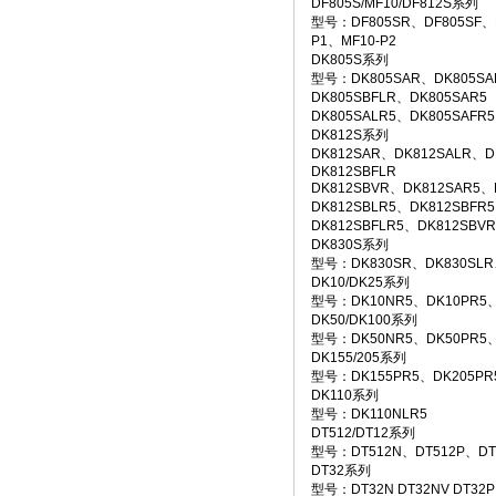
DF805S/MF10/DF812S系列
• [网站公告]
住友SUMIT
型号：DF805SR、DF805SF、D
• [网站公告]
住友电装端子
P1、MF10-P2
• [网站公告]
佐藤制油VA
DK805S系列
型号：DK805SAR、DK805SA
DK805SBFLR、DK805SAR5
DK805SALR5、DK805SAFR
DK812S系列
DK812SAR、DK812SALR、D
DK812SBFLR
DK812SBVR、DK812SAR5、
DK812SBLR5、DK812SBFR5
DK812SBFLR5、DK812SBVR
DK830S系列
型号：DK830SR、DK830SLR
DK10/DK25系列
型号：DK10NR5、DK10PR5、
DK50/DK100系列
型号：DK50NR5、DK50PR5、
DK155/205系列
型号：DK155PR5、DK205PR
DK110系列
型号：DK110NLR5
DT512/DT12系列
型号：DT512N、DT512P、DT
DT32系列
型号：DT32N DT32NV DT32P