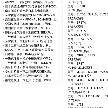
•
ANYWIRE现场总线、传感器、显示器...
SL110系列
• [网站公告]
低价格东京精密
型号：SL110
•
日本美德龙METROL传感器CSMP105C...
• [最新快讯]
阿里巴巴集
SL700系列
•
南京鹏控热销产品日本光明理化北...
• [网站公告]
一般纳税人特
型号：SL700、SL710、SL720
•
金牌优惠销售欧姆龙OMRON UPS不间...
• [最新通知]
独家代理FA
SR27A系列
•
原装正品日本NIPPONAUTOMATION（...
型号：SR27A
• [网站公告]
独家代理FA
•
全国总代理日本magnescale磁尺BD...
SR67A系列
• [最新通知]
独家代理FA
•
中国特价销售日本東京理工RIKO-S...
型号：SR67A
•
鹏控专业代理日本近藤KONSEI泵气...
• [最新快讯]
独家代理FA
SR74/SR75系列
•
一级代理日本多治见TMW航空接头金...
• [网站公告]
大陆专业代理
型号：SR74、SR75
•
金牌代理日本北阳HOKUYO光点传感...
• [最新快讯]
南京鹏控优势
SR77系列
•
日本二宫电线工业特价销售量大从...
型号：SR74、SR75
• [最新快讯]
长期销售日本
•
SAKAE日产PS-36DD回转盘全国最低...
SR84/SR85系列
• [网站公告]
全国总代理日
•
日本柴田科学SIBATA全部产品...
型号： SR84、SR85
• [网站公告]
低价现货日
•
一级代理日本松浦电磁送液泵MW-9...
SR87系列
• [网站公告]
金属电铸粗
•
一级代理日本北洋（北阳）HOKUYO...
型号：SR87
• [网站公告]
鹭宫压力开关
•
供应日本理研奈良传感器侧头RS－...
MJ100/MJ110系列
• [网站公告]
三丰MITU
•
专业特价日本不二精器FUJISEIKI缓...
型号：MJ100、MJ110、MJ62
•
日本大冢刷毛美吉野过滤纸美吉野...
MJ830/MJ831系列
• [网站公告]
三菱变频器F
型号：MJ830、MJ831、MJ82
•
南京总代理日本北洋（北阳）HOKU...
• [网站公告]
三菱电机ME
LH71A系列
• [网站公告]
三菱电机连接
型号：LH71A-1、LH71A-2、LH
• [网站公告]
三键接着剂1
LY71系列/LT10A
• [网站公告]
中村KANO
型号：LY71、LT10A-105、LT10
• [网站公告]
伊苏米充电电
LY72系列
型号：LY72
• [网站公告]
住友SUMIT