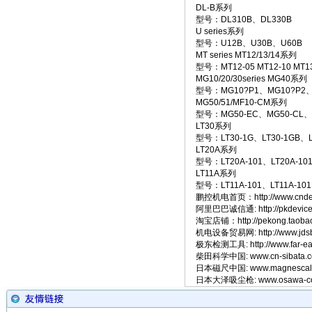
DL-B系列
型号：DL310B、DL330B
U series系列
型号：U12B、U30B、U60B
MT series MT12/13/14系列
型号：MT12-05 MT12-10 MT13-
MG10/20/30series MG40系列
型号：MG10?P1、MG10?P2、
MG50/51/MF10-CM系列
型号：MG50-EC、MG50-CL、
LT30系列
型号：LT30-1G、LT30-1GB、L
LT20A系列
型号：LT20A-101、LT20A-101
LT11A系列
型号：LT11A-101、LT11A-101
鹏控机电首页：http://www.cndenk
阿里巴巴诚信通: http://pkdevice.
淘宝店铺：http://pekong.taobao.
机电设备贸易网: http://www.jds
极东检测工具: http://www.far-eas
柴田科学中国: www.cn-sibata.
日本磁尺中国: www.magnescale
日本大泽吸尘枪: www.osawa-com