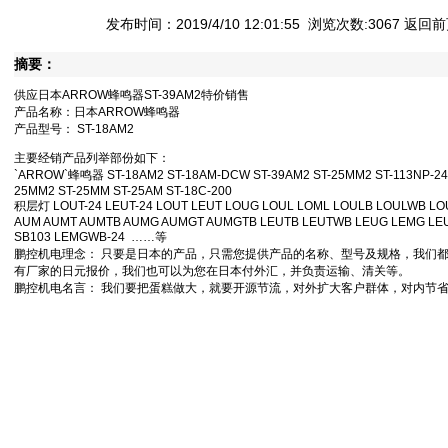
• [网站公告]
松下行程开关AZ8107特价销售 专业代理 2019-04-11 09:57
发布时间：2019/4/10 12:01:55 浏览次数:3067
返回前
• [网站公告]
武藏MUSASHI活塞MLP-B-50E特价销售 专业代理 2019-04-1
• [网站公告]
泽藤SAWA接收器AC24-H2R4特价销售 专业代理 2019-04-11
摘要：
• [网站公告]
英格索兰气动钻7803RA特价销售 专业代理 2019-04-11 09:
• [网站公告]
藤井DAIKEI HOOK电工安全带TRN-599-BL4- 2019-04-11 0
供应日本ARROW蜂鸣器ST-39AM2特价销售
• [网站公告]
藤井电工fujiidenko安全带BB-60-SN特价销售 2019-04-11 0
产品名称：日本ARROW蜂鸣器
• [网站公告]
低价格东京精密 测定子 DM45505(锥形)让利销售 2019-04-11
产品型号： ST-18AM2
• [网站公告]
低价格东京精密 传感器 E-DT-95-6B-C30让利销售 2019-04-1
主要经销产品列举部份如下：
• [网站公告]
低价格东京精密 传感器 E-DT-80SC/E-95-6B让 2019-04-11 
`ARROW`蜂鸣器 ST-18AM2 ST-18AM-DCW ST-39AM2 ST-25MM2 ST-113NP-24 S
• [最新快讯]
阿里巴巴集团CEO张勇：B2B的春天正在到来 2017-01-10 15
25MM2 ST-25MM ST-25AM ST-18C-200
积层灯 LOUT-24 LEUT-24 LOUT LEUT LOUG LOUL LOML LOULB LOULWB L
• [网站公告]
一般纳税人特别注意 2017-01-10 15:08
AUM AUMT AUMTB AUMG AUMGT AUMGTB LEUTB LEUTWB LEUG LEMG L
• [最新通知]
独家代理FAR-EAS极东60S全国一级代理 2016-08-05 14:1
SB103 LEMGWB-24 ……等
• [网站公告]
独家代理FAR-EAS极东90S全国一级代理 2016-08-05 14:1
鹏控机电理念： 只要是日本的产品，只需您提供产品的名称、型号及规格，我们
• [最新通知]
独家代理FAR-EAS极东90S全国一级代理 2016-08-05 14:1
有厂家的日元报价，我们也可以为您在日本付外汇，并负责运输、清关等。
• [最新快讯]
独家代理FAR-EAS极东90S全国一级代理 2016-08-05 14:1
鹏控机电名言： 我们要把蛋糕做大，就要开源节流，对外扩大客户群体，对内节
• [网站公告]
大陆专业代理FAR-EAS极东180S 2016-08-05 14:10
• [最新快讯]
南京鹏控优势代理Magnescale磁尺BD96系列 2016-08-05 1
• [最新快讯]
长期销售日本日东工业DP0105-X1-0001隔膜泵大量现 2016-08
• [网站公告]
全国总代理日本荣研化学尿素培地E-MA69 50ML/瓶特价 2016-0
• [网站公告]
低价现货日本佐藤制油VADEN润滑油MNO.2全国总代理 2016-0
• [网站公告]
金属电铸粗糙度样块特价销售 专业代理 2016-05-09 10:16
• [网站公告]
鹭宫压力开关FPS-C110特价销售 专业代理 2016-05-09 10:
• [网站公告]
三丰MITUTOYO精密数显游标卡尺500-752-10特价 2016-05-0