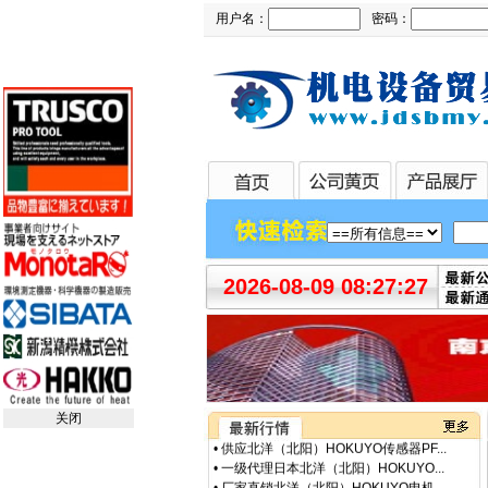
用户名：
密码：
2026-08-09 08:27:27
•
日本日东工器隔膜泵DP0105-X1-00...
•
9月29日南京市场齿轮钢最新指导报...
•
供应日本ARROW蜂鸣器ST-39AM2特价...
•
中国特价销售藤井电工fujii denk...
•
中国一级代理SR工程油泵SR10012C...
•
鹏控供应BWF-11A北阳HOKUYO光点传...
关闭
•
供应北洋（北阳）HOKUYO传感器PF...
•
一级代理日本北洋（北阳）HOKUYO...
•
厂家直销北洋（北阳）HOKUYO电机...