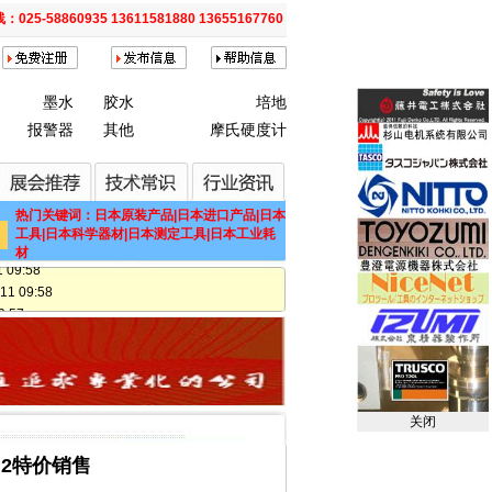
025-58860935 13611581880 13655167760
墨水
胶水
培地
报警器
其他
摩氏硬度计
 09:53
7 09:44
17 09:42
 11:02
热门关键词：日本原装产品|日本进口产品|日本
工具|日本科学器材|日本测定工具|日本工业耗
11 11:02
材
09:58
 09:58
:57
 09:57
11 09:57
11 09:57
09:57
关闭
:57
57
M2特价销售
:57