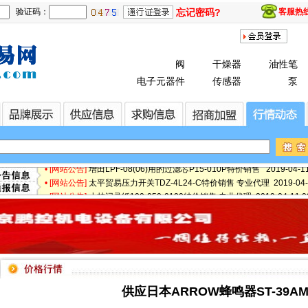
验证码：
忘记密码?
客服热线：
阀
干燥器
油性笔
• [最新快讯]
微软3.5亿美元甩卖诺基亚富士康接盘 2019-08-13 14:03
电子元器件
传感器
泵
• [最新快讯]
【厂家特价供应】IBS 防爆阀/磁力轮RCB4V-600 2019-05-17
• [最新通知]
日本松下Panasonic、东芝TOSHIBA、NEC、日立 2019-05-1
• [网站公告]
专业销售日本松下Panasonic、东芝TOSHIBA、NE 2019-05-
• [网站公告]
日本日东工器隔膜泵DP0105-X1-0001 专业代理 2019-04-11
• [网站公告]
【鹏控代理】日本日东工器隔膜泵DP0105-X1-0001 2019-04-
• [网站公告]
增田LPF-08(06)用的过滤芯P15-010P特价销售 2019-04-11 
• [网站公告]
太平贸易压力开关TDZ-4L24-C特价销售 专业代理 2019-04-11
• [网站公告]
小林记录纸100-050-0100特价销售 专业代理 2019-04-11 09
• [网站公告]
小西KONISHI胶水G103 170ML一支特价销售 专 2019-04-11
• [网站公告]
2019-04-11 09:57
• [网站公告]
小金井KOGANEI快速接头TS4-M5M 10个一包特价销 2019-04-
• [网站公告]
指月制作所电容RG-2 RG2460506J特价销售 专业代 2019-04-
• [网站公告]
新大陆条形码打印机TTP-345特价销售 专业代理 2019-04-11 
• [网站公告]
昭和技研旋转接头OPKF-1 50AX20K 3A108 2019-04-11 09
• [网站公告]
昭和测器荷重计MR-10N特价销售 专业代理 2019-04-11 09:
供应日本ARROW蜂鸣器ST-39A
• [网站公告]
松下控制器MBDHT2510E特价销售 专业代理 2019-04-11 09