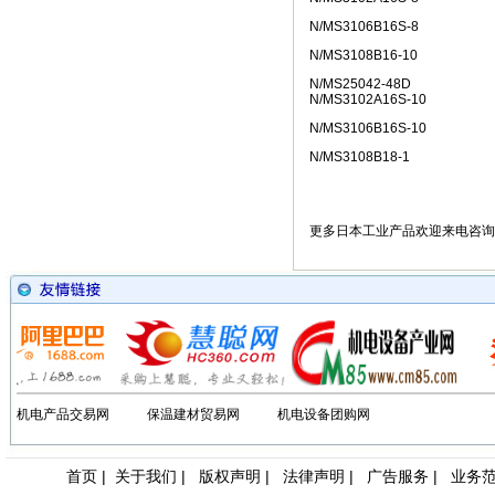
• [网站公告]
低价现货日
N/MS3106B16S-8
• [网站公告]
金属电铸粗
N/MS3108B16-10
• [网站公告]
鹭宫压力开关
• [网站公告]
三丰MITU
N/MS25042-48D
N/MS3102A16S-10
• [网站公告]
三菱变频器F
• [网站公告]
三菱电机ME
N/MS3106B16S-10
• [网站公告]
三菱电机连接
N/MS3108B18-1
• [网站公告]
三键接着剂1
• [网站公告]
中村KANO
• [网站公告]
伊苏米充电电
更多日本工业产品欢迎来电咨询
• [网站公告]
住友SUMIT
• [网站公告]
住友SUMIT
• [网站公告]
住友电装端子
• [网站公告]
佐藤制油VA
机电产品交易网
保温建材贸易网
机电设备团购网
首页
|
关于我们
|
版权声明
|
法律声明
|
广告服务
|
业务