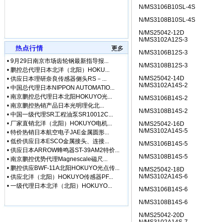
• [网站公告]
三菱电机ME
N/MS3106B10SL-4S
• [网站公告]
三菱电机连接
N/MS3108B10SL-4S
• [网站公告]
三键接着剂1
N/MS25042-12D
• [网站公告]
中村KANO
N/MS3102A12S-3
• [网站公告]
伊苏米充电电
N/MS3106B12S-3
• [网站公告]
住友SUMIT
•
9月29日南京市场齿轮钢最新指导报...
• [网站公告]
住友SUMIT
N/MS3108B12S-3
•
鹏控总代理日本北洋（北阳）HOKU...
• [网站公告]
住友电装端子
N/MS25042-14D
•
供应日本理研奈良传感器侧头RS－...
• [网站公告]
佐藤制油VA
N/MS3102A14S-2
•
中国总代理日本NIPPON AUTOMATIO...
• [最新快讯]
微软3.5亿
•
南京鹏控总代理日本北阳HOKUYO光...
N/MS3106B14S-2
• [最新快讯]
【厂家特价供
•
南京鹏控热销产品日本光明理化北...
N/MS3108B14S-2
• [最新通知]
日本松下Pa
•
中国一级代理SR工程油泵SR10012C...
•
厂家直销北洋（北阳）HOKUYO电机...
• [网站公告]
专业销售日本
N/MS25042-16D
N/MS3102A14S-5
•
特价热销日本航空电子JAE金属圆形...
• [网站公告]
日本日东工器
•
低价供应日本ESCO金属接头、连接...
• [网站公告]
【鹏控代理】
N/MS3106B14S-5
•
供应日本ARROW蜂鸣器ST-39AM2特价...
• [网站公告]
增田LPF-
N/MS3108B14S-5
•
南京鹏控优势代理Magnescale磁尺...
• [网站公告]
太平贸易压力
•
鹏控供应BWF-11A北阳HOKUYO光点传...
N/MS25042-18D
• [网站公告]
小林记录纸1
N/MS3102A14S-6
•
供应北洋（北阳）HOKUYO传感器PF...
• [网站公告]
小西KONI
•
一级代理日本北洋（北阳）HOKUYO...
N/MS3106B14S-6
• [网站公告]
2019-04-
N/MS3108B14S-6
• [网站公告]
小金井KOG
• [网站公告]
指月制作所电
N/MS25042-20D