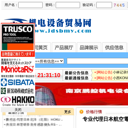
用户名：
密码：
验证码：
• [最新快讯]
微软3.5亿
• [最新快讯]
【厂家特价供
• [最新通知]
日本松下Pa
• [网站公告]
专业销售日本
• [网站公告]
日本日东工器
• [网站公告]
【鹏控代理】
• [网站公告]
增田LPF-
•
日本日东工器隔膜泵DP0105-X1-00...
• [网站公告]
太平贸易压力
•
9月29日南京市场齿轮钢最新指导报...
• [网站公告]
小林记录纸1
2026-08-06 21:31:10
•
供应日本ARROW蜂鸣器ST-39AM2特价...
• [网站公告]
小西KONI
•
中国特价销售藤井电工fujii denk...
• [网站公告]
2019-04-
•
中国一级代理SR工程油泵SR10012C...
• [网站公告]
小金井KOG
•
鹏控供应BWF-11A北阳HOKUYO光点传...
• [网站公告]
指月制作所电
•
供应北洋（北阳）HOKUYO传感器PF...
• [网站公告]
新大陆条形码
•
一级代理日本北洋（北阳）HOKUYO...
• [网站公告]
昭和技研旋转接
•
厂家直销北洋（北阳）HOKUYO电机...
关闭
• [网站公告]
昭和测器荷重
•
南京鹏控总代理日本北阳HOKUYO光...
•
鹏控总代理日本北洋（北阳）HOKU...
• [网站公告]
松下控制器M
专业代理日本航空電子
•
供应日本理研奈良传感器侧头RS－...
• [网站公告]
松下行程开关
•
南京鹏控热销产品日本光明理化北...
• [网站公告]
武藏MUSA