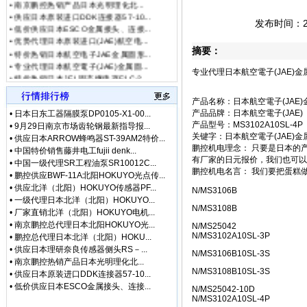
•
供应日本原装进口DDK连接器57-10...
• [网站公告]
泽藤SAWA
•
低价供应日本ESCO金属接头、连接...
发布时间：201
• [网站公告]
英格索兰气动
•
优势代理日本原装进口(JAE)航空电...
• [网站公告]
藤井DAIKE
•
特价热销日本航空电子JAE金属圆形...
摘要：
• [网站公告]
藤井电工fuj
•
专业代理日本航空電子(JAE)金属圆...
• [网站公告]
低价格东京精
•
特价热销日本JEL固态继电器F1C-2...
专业代理日本航空電子(JAE)金
• [网站公告]
低价格东京精
•
中国总代理日本NIPPON AUTOMATIO...
• [网站公告]
低价格东京精密
产品名称：日本航空電子(JAE
• [最新快讯]
阿里巴巴集
产品品牌：日本航空電子(JAE)
•
日本日东工器隔膜泵DP0105-X1-00...
• [网站公告]
一般纳税人特
产品型号：MS3102A10SL-4P
•
9月29日南京市场齿轮钢最新指导报...
• [最新通知]
独家代理FA
关键字：日本航空電子(JAE)
•
供应日本ARROW蜂鸣器ST-39AM2特价...
鹏控机电理念： 只要是日本的
• [网站公告]
独家代理FA
•
中国特价销售藤井电工fujii denk...
有厂家的日元报价，我们也可
• [最新通知]
独家代理FA
•
中国一级代理SR工程油泵SR10012C...
鹏控机电名言： 我们要把蛋糕
•
鹏控供应BWF-11A北阳HOKUYO光点传...
• [最新快讯]
独家代理FA
•
供应北洋（北阳）HOKUYO传感器PF...
• [网站公告]
大陆专业代理
N/MS3106B
•
一级代理日本北洋（北阳）HOKUYO...
• [最新快讯]
南京鹏控优势
N/MS3108B
•
厂家直销北洋（北阳）HOKUYO电机...
• [最新快讯]
长期销售日本
•
南京鹏控总代理日本北阳HOKUYO光...
N/MS25042
• [网站公告]
全国总代理日
N/MS3102A10SL-3P
•
鹏控总代理日本北洋（北阳）HOKU...
• [网站公告]
低价现货日
•
供应日本理研奈良传感器侧头RS－...
N/MS3106B10SL-3S
• [网站公告]
金属电铸粗
•
南京鹏控热销产品日本光明理化北...
N/MS3108B10SL-3S
• [网站公告]
鹭宫压力开关
•
供应日本原装进口DDK连接器57-10...
• [网站公告]
三丰MITU
•
低价供应日本ESCO金属接头、连接...
N/MS25042-10D
N/MS3102A10SL-4P
• [网站公告]
三菱变频器F