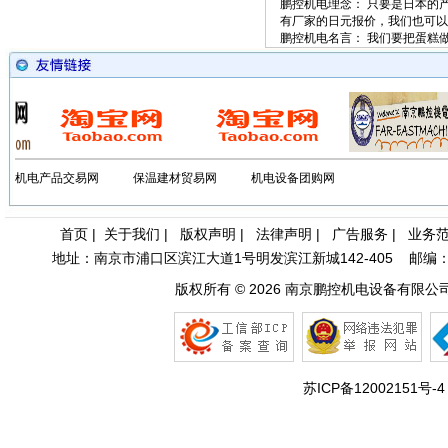
鹏控机电理念： 只要是日本的
• [网站公告]
低价格东京精
有厂家的日元报价，我们也可
鹏控机电名言： 我们要把蛋糕
• [网站公告]
低价格东京精
• [网站公告]
低价格东京精密
• [最新快讯]
阿里巴巴集
• [网站公告]
一般纳税人特
• [最新通知]
独家代理FA
• [网站公告]
独家代理FA
• [最新通知]
独家代理FA
机电产品交易网
保温建材贸易网
机电设备团购网
• [最新快讯]
独家代理FA
• [网站公告]
大陆专业代理
• [最新快讯]
南京鹏控优势
首页
|
关于我们
|
版权声明
|
法律声明
|
广告服务
|
业务
• [最新快讯]
长期销售日本
地址：南京市浦口区滨江大道1号明发滨江新城142-405 邮编：210031 
• [网站公告]
全国总代理日
• [网站公告]
低价现货日
版权所有 © 2026
南京鹏控机电设备有限公
• [网站公告]
金属电铸粗
• [网站公告]
鹭宫压力开关
• [网站公告]
三丰MITU
• [网站公告]
三菱变频器F
• [网站公告]
三菱电机ME
苏ICP备12002151号-4
• [网站公告]
三菱电机连接
• [网站公告]
三键接着剂1
• [网站公告]
中村KANO