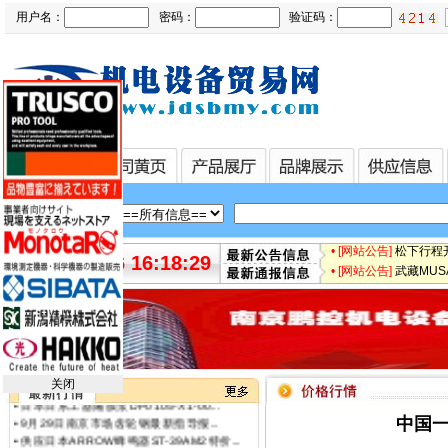
• [网站公告]
【鹏控代理】
用户名：
密码：
验证码：
• [网站公告]
增田LPF-
• [网站公告]
太平贸易压力
• [网站公告]
小林记录纸1
• [网站公告]
小西KONI
• [网站公告]
2019-04-
• [网站公告]
小金井KOG
• [网站公告]
指月制作所电
• [网站公告]
新大陆条形码
• [网站公告]
昭和技研旋转接
• [网站公告]
昭和测器荷重
• [网站公告]
松下控制器M
• [网站公告]
松下行程开关
2026-08-06 16:18:29
• [网站公告]
武藏MUSA
• [网站公告]
泽藤SAWA
• [网站公告]
英格索兰气动
• [网站公告]
藤井DAIKE
• [网站公告]
藤井电工fuj
• [网站公告]
低价格东京精
• [网站公告]
低价格东京精
关闭
•
日本日东工器隔膜泵DP0105-X1-00...
• [网站公告]
低价格东京精密
•
9月29日南京市场齿轮钢最新指导报...
中国一
• [最新快讯]
阿里巴巴集
•
供应日本ARROW蜂鸣器ST-39AM2特价...
• [网站公告]
一般纳税人特
•
中国特价销售藤井电工fujii denk...