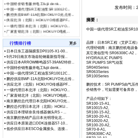
• [最新通知]
独家代理FA
•
中国一级代理SR工程油泵SR10012C...
发布时间：201
• [网站公告]
独家代理FA
•
鹏控供应BWF-11A北阳HOKUYO光点传...
•
供应北洋（北阳）HOKUYO传感器PF...
• [最新通知]
独家代理FA
摘要：
•
一级代理日本北洋（北阳）HOKUYO...
• [最新快讯]
独家代理FA
•
厂家直销北洋（北阳）HOKUYO电机...
• [网站公告]
大陆专业代理
中国一级代理SR工程油泵SR10
•
南京鹏控总代理日本北阳HOKUYO光...
• [最新快讯]
南京鹏控优势
•
鹏控总代理日本北洋（北阳）HOKU...
• [最新快讯]
长期销售日本
品牌：日本SR工程（艾萨工程
•
供应日本理研奈良传感器侧头RS－...
• [网站公告]
全国总代理日
代理经销商：南京鹏控机电设备
•
南京鹏控热销产品日本光明理化北...
•
日本日东工器隔膜泵DP0105-X1-00...
其它类似型号:SR06308C-A2，SR-
• [网站公告]
低价现货日
•
供应日本原装进口DDK连接器57-10...
•
9月29日南京市场齿轮钢最新指导报...
HYDRAULIC PUMPS
• [网站公告]
金属电铸粗
•
低价供应日本ESCO金属接头、连接...
•
供应日本ARROW蜂鸣器ST-39AM2特价...
SR PUMPS SR气动泵
• [网站公告]
鹭宫压力开关
•
优势代理日本原装进口(JAE)航空电...
SR040Series
•
中国特价销售藤井电工fujii denk...
SR063Series
•
特价热销日本航空电子JAE金属圆形...
• [网站公告]
三丰MITU
•
中国一级代理SR工程油泵SR10012C...
SR100Series
•
专业代理日本航空電子(JAE)金属圆...
• [网站公告]
三菱变频器F
•
鹏控供应BWF-11A北阳HOKUYO光点传...
•
特价热销日本JEL固态继电器F1C-2...
•
供应北洋（北阳）HOKUYO传感器PF...
鹏控技术：SR PUMPS由气
• [网站公告]
三菱电机ME
•
中国总代理日本NIPPON AUTOMATIO...
价销售中，可如需要可备库存，
•
一级代理日本北洋（北阳）HOKUYO...
• [网站公告]
三菱电机连接
•
厂家直销北洋（北阳）HOKUYO电机...
• [网站公告]
三键接着剂1
产品介绍如下：
•
南京鹏控总代理日本北阳HOKUYO光...
• [网站公告]
中村KANO
SR100-15-A1,
•
鹏控总代理日本北洋（北阳）HOKU...
SR10015-A2,
• [网站公告]
伊苏米充电电
•
供应日本理研奈良传感器侧头RS－...
SR100-15-A2,
• [网站公告]
住友SUMIT
SR100-20-A1,
•
南京鹏控热销产品日本光明理化北...
SR10020-A2,
• [网站公告]
住友SUMIT
•
供应日本原装进口DDK连接器57-10...
SR100-20-A2,
• [网站公告]
住友电装端子
•
低价供应日本ESCO金属接头、连接...
SR70-8-A1,
SR06308C-A2,
• [网站公告]
佐藤制油VA