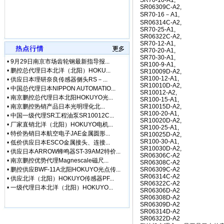
SR70-10-A1,
• [最新快讯]
微软3.5亿
SR06309C-A2,
• [最新快讯]
【厂家特价供
SR70-16－A1,
SR06314C-A2,
• [最新通知]
日本松下Pa
SR70-25-A1,
• [网站公告]
专业销售日本
SR06322C-A2,
• [网站公告]
日本日东工器
SR70-12-A1,
SR70-20-A1,
• [网站公告]
【鹏控代理】
SR70-30-A1,
•
9月29日南京市场齿轮钢最新指导报...
• [网站公告]
增田LPF-
SR100-9-A1,
•
鹏控总代理日本北洋（北阳）HOKU...
SR10009D-A2,
• [网站公告]
太平贸易压力
SR100-12-A1,
•
供应日本理研奈良传感器侧头RS－...
• [网站公告]
小林记录纸1
SR10010D-A2,
•
中国总代理日本NIPPON AUTOMATIO...
SR10012-A2,
• [网站公告]
小西KONI
•
南京鹏控总代理日本北阳HOKUYO光...
SR100-15-A1,
• [网站公告]
2019-04-
•
南京鹏控热销产品日本光明理化北...
SR10015D-A2,
• [网站公告]
小金井KOG
SR100-20-A1,
•
中国一级代理SR工程油泵SR10012C...
SR10020D-A2,
• [网站公告]
指月制作所电
•
厂家直销北洋（北阳）HOKUYO电机...
SR100-25-A1,
• [网站公告]
新大陆条形码
•
特价热销日本航空电子JAE金属圆形...
SR10025D-A2,
SR100-30-A1,
•
低价供应日本ESCO金属接头、连接...
• [网站公告]
昭和技研旋转接
SR10030D-A2,
•
供应日本ARROW蜂鸣器ST-39AM2特价...
• [网站公告]
昭和测器荷重
SR06306C-A2
•
南京鹏控优势代理Magnescale磁尺...
SR06308C-A2
• [网站公告]
松下控制器M
•
鹏控供应BWF-11A北阳HOKUYO光点传...
SR06309C-A2
• [网站公告]
松下行程开关
SR06314C-A2
•
供应北洋（北阳）HOKUYO传感器PF...
• [网站公告]
武藏MUSA
SR06322C-A2
•
一级代理日本北洋（北阳）HOKUYO...
SR06306D-A2
• [网站公告]
泽藤SAWA
SR06308D-A2
• [网站公告]
英格索兰气动
SR06309D-A2
SR06314D-A2
• [网站公告]
藤井DAIKE
SR06322D-A2
• [网站公告]
藤井电工fuj