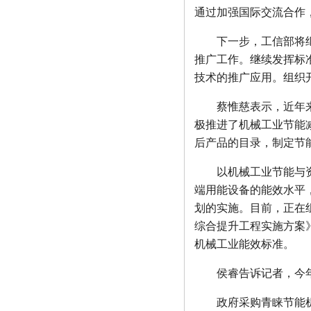
• [网站公告]
新大陆条形码
通过加强国际交流合作
• [网站公告]
昭和技研旋转接
• [网站公告]
昭和测器荷重
下一步，工信部将继续
• [网站公告]
松下控制器M
推广工作。继续发挥标
• [网站公告]
松下行程开关
• [网站公告]
武藏MUSA
技术的推广应用。组织
• [网站公告]
泽藤SAWA
• [网站公告]
英格索兰气动
蔡惟慈表示，近年来，
• [网站公告]
藤井DAIKE
极推进了机械工业节能
• [网站公告]
藤井电工fuj
后产品的目录，制定节
• [网站公告]
低价格东京精
• [网站公告]
低价格东京精
以机械工业节能与资源
• [网站公告]
低价格东京精密
• [最新快讯]
阿里巴巴集
端用能设备的能效水平
• [网站公告]
一般纳税人特
划的实施。目前，正在组
• [最新通知]
独家代理FA
综合提升工程实施方案
• [网站公告]
独家代理FA
• [最新通知]
独家代理FA
机械工业能效标准。
• [最新快讯]
独家代理FA
• [网站公告]
大陆专业代理
侯睿告诉记者，今年争
• [最新快讯]
南京鹏控优势
• [最新快讯]
长期销售日本
政府采购青睐节能机