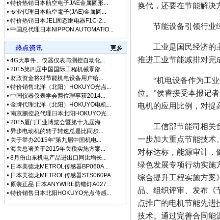
•
特价热销日本航空电子JAE金属圆形...
换代，还要在节能解决
• [网站公告]
三菱电机ME
•
专业代理日本航空電子(JAE)金属圆...
• [网站公告]
三菱电机连接
•
特价热销日本JEL固态继电器F1C-2...
节能设备引领行业绿
• [网站公告]
三键接着剂1
•
中国总代理日本NIPPON AUTOMATIO...
• [网站公告]
中村KANO
工业是国民经济的主体
• [网站公告]
伊苏米充电电
• [网站公告]
住友SUMIT
推进工业节能减排对完
•
4G大事件、仪器仪表与测控自动化...
• [网站公告]
住友SUMIT
•
2015第四届中国国际工程机械零部...
• [网站公告]
住友电装端子
•
财政资金将对节能机电设备用户给...
“机电设备作为工业领
•
特价销售北洋（北阳）HOKUYO光点...
• [网站公告]
佐藤制油VA
位。”侯睿接受本报记
•
中国仪器仪表学会两位理事获2014...
• [最新快讯]
微软3.5亿
•
金牌代理北洋（北阳）HOKUYO电机...
电机的应用比例，对提
• [最新快讯]
【厂家特价供
•
南京鹏控总代理日本北阳HOKUYO光...
• [最新通知]
日本松下Pa
•
2015厦门工业博览会暨第十九届海...
工信部节能司相关负责
• [网站公告]
专业销售日本
•
异步电动机的转子转速总是比同步...
• [网站公告]
日本日东工器
一步加大重点节能技术
•
关于举办2015年“第九届中国机电...
• [网站公告]
【鹏控代理】
•
海关总署关于2015年关税实施方案...
对标达标，能源审计，健
• [网站公告]
增田LPF-
•
8月份山东机电产品进出口同比增长...
绿色发展专项行动实施方
• [网站公告]
太平贸易压力
•
日本美德龙METROL传感器BP060A...
•
日本美德龙METROL传感器STS060PA...
• [网站公告]
小林记录纸1
综合提升工程实施方案
•
原装正品 日本ANYWIRE防错灯A027...
• [网站公告]
小西KONI
品、组织评审、发布《
•
特价销售日本北阳HOKUYO光点传感...
• [网站公告]
2019-04-
点推广的电机节能先进
• [网站公告]
小金井KOG
• [网站公告]
指月制作所电
技术。通过完善合同能