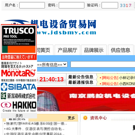
用户名：
密码：
验证码：
• [最新快讯]
微软3.5亿
• [最新快讯]
【厂家特价供
• [最新通知]
日本松下Pa
• [网站公告]
专业销售日本
• [网站公告]
日本日东工器
• [网站公告]
【鹏控代理】
• [网站公告]
增田LPF-
• [网站公告]
太平贸易压力
•
原装正品 日本日东工器隔膜泵DP0...
• [网站公告]
小林记录纸1
2026-08-06 21:40:13
•
全国总代理日本北阳HOKUYO光点传...
• [网站公告]
小西KONI
•
特价销售日本北阳HOKUYO光点传感...
• [网站公告]
2019-04-
•
特价代理日本北阳HOKUYO光点传感...
• [网站公告]
小金井KOG
•
南京鹏控总代理日本北阳HOKUYO光...
• [网站公告]
指月制作所电
•
特价销售北洋（北阳）HOKUYO光点...
•
金牌代理北洋（北阳）HOKUYO电机...
• [网站公告]
新大陆条形码
•
独家代理FAR-EAS极东120S全国一级...
• [网站公告]
昭和技研旋转接
关闭
•
独家代理FAR-EAS极东60S全国一级...
• [网站公告]
昭和测器荷重
•
4G大事件、仪器仪表与测控自动化...
• [网站公告]
松下控制器M
•
中国仪器仪表学会两位理事获2014...
• [网站公告]
松下行程开关
•
财政资金将对节能机电设备用户给...