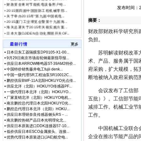
• [网站公告]
武藏MUSA
•
2015第四届中国国际工程机械零部...
发布时间：201
• [网站公告]
泽藤SAWA
•
关于举办2015年“第九届中国机电...
• [网站公告]
英格索兰气动
•
2015厦门工业博览会暨第十九届海...
摘要：
• [网站公告]
藤井DAIKE
•
海关总署关于2015年关税实施方案...
•
日本大阪OJIDEN自动化脚踏开关OF...
• [网站公告]
藤井电工fuj
财政部财政科学研究所
•
异步电动机的转子转速总是比同步...
• [网站公告]
低价格东京精
•
原装正品日本北洋（北阳）HOKUYO...
负担。
• [网站公告]
低价格东京精
•
金牌销售日本理研奈良传感器侧头...
• [网站公告]
低价格东京精密
• [最新快讯]
阿里巴巴集
•
日本日东工器隔膜泵DP0105-X1-00...
苏明解读财税改革方向
•
9月29日南京市场齿轮钢最新指导报...
• [网站公告]
一般纳税人特
术、产品、服务属于国
•
供应日本ARROW蜂鸣器ST-39AM2特价...
• [最新通知]
独家代理FA
府采购，扩大规模，拓
•
中国特价销售藤井电工fujii denk...
• [网站公告]
独家代理FA
•
中国一级代理SR工程油泵SR10012C...
断地被纳入政府采购范
• [最新通知]
独家代理FA
•
鹏控供应BWF-11A北阳HOKUYO光点传...
• [最新快讯]
独家代理FA
•
供应北洋（北阳）HOKUYO传感器PF...
• [网站公告]
大陆专业代理
会议发布了工信部《“
•
一级代理日本北洋（北阳）HOKUYO...
• [最新快讯]
南京鹏控优势
•
厂家直销北洋（北阳）HOKUYO电机...
五批）》。工信部节能
• [最新快讯]
长期销售日本
•
南京鹏控总代理日本北阳HOKUYO光...
减排工作。机械工业节
• [网站公告]
全国总代理日
•
鹏控总代理日本北洋（北阳）HOKU...
•
供应日本理研奈良传感器侧头RS－...
工作。
• [网站公告]
低价现货日
•
南京鹏控热销产品日本光明理化北...
• [网站公告]
金属电铸粗
•
供应日本原装进口DDK连接器57-10...
• [网站公告]
鹭宫压力开关
中国机械工业联合会特
•
低价供应日本ESCO金属接头、连接...
• [网站公告]
三丰MITU
企业在推出节能产品的
•
优势代理日本原装进口(JAE)航空电...
• [网站公告]
三菱变频器F