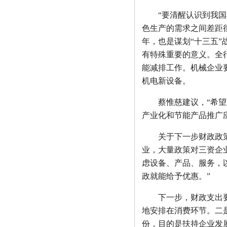
• [网站公告]
全国总代理日
• [网站公告]
低价现货日
“要清醒认识到我国机
• [网站公告]
金属电铸粗
色生产的需求之间差距很
• [网站公告]
鹭宫压力开关
年，也是谋划“十三五
• [网站公告]
三丰MITU
• [网站公告]
三菱变频器F
有特殊重要的意义。全
• [网站公告]
三菱电机ME
能减排工作。机械企业
• [网站公告]
三菱电机连接
机电新设备。
• [网站公告]
三键接着剂1
• [网站公告]
中村KANO
蔡惟慈建议，“希望政
• [网站公告]
伊苏米充电电
• [网站公告]
住友SUMIT
产业化和节能产品推广
• [网站公告]
住友SUMIT
• [网站公告]
住友电装端子
关于下一步财政政策支
• [网站公告]
佐藤制油VA
业，大量政策对三资企
虑设备、产品、服务，
政就能给予优惠。”
下一步，财政支出要通
地安排在消费环节。二
份，目的是扶持企业发