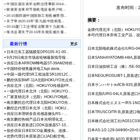
• [网站公告]
武藏MUSA
•
2015第四届中国国际工程机械零部...
发布时间：201
• [网站公告]
泽藤SAWA
•
关于举办2015年“第九届中国机电...
• [网站公告]
英格索兰气动
•
2015厦门工业博览会暨第十九届海...
摘要：
• [网站公告]
藤井DAIKE
•
海关总署关于2015年关税实施方案...
• [网站公告]
藤井电工fuj
•
日本大阪OJIDEN自动化脚踏开关OF...
金牌代理北洋（北阳）HOKUYO
• [网站公告]
低价格东京精
•
异步电动机的转子转速总是比同步...
本司代理日本所有工业产品，设
• [网站公告]
低价格东京精
•
原装正品日本北洋（北阳）HOKUYO...
•
金牌销售日本理研奈良传感器侧头...
• [网站公告]
低价格东京精密
日本北阳电机株式会社/URG-
• [最新快讯]
阿里巴巴集
•
日本日东工器隔膜泵DP0105-X1-00...
•
9月29日南京市场齿轮钢最新指导报...
日本SANHAYATO/MB-H8
• [网站公告]
一般纳税人特
•
供应日本ARROW蜂鸣器ST-39AM2特价...
• [最新通知]
独家代理FA
日本日油技研工业（株）/5E-5
•
中国特价销售藤井电工fujii denk...
• [网站公告]
独家代理FA
•
中国一级代理SR工程油泵SR10012C...
日本NEGUROSU/BT-1,原
• [最新通知]
独家代理FA
•
鹏控供应BWF-11A北阳HOKUYO光点传...
• [最新快讯]
独家代理FA
日本サンハヤト㈱/ICB-93S
•
供应北洋（北阳）HOKUYO传感器PF...
• [网站公告]
大陆专业代理
•
一级代理日本北洋（北阳）HOKUYO...
日本北阳/URG-04LX,原装进
• [最新快讯]
南京鹏控优势
•
厂家直销北洋（北阳）HOKUYO电机...
• [最新快讯]
长期销售日本
•
南京鹏控总代理日本北阳HOKUYO光...
日本株式会社エヌエー/RS-1N
• [网站公告]
全国总代理日
•
鹏控总代理日本北洋（北阳）HOKU...
日本TRUSCO/TR-B,原装进
•
供应日本理研奈良传感器侧头RS－...
• [网站公告]
低价现货日
•
南京鹏控热销产品日本光明理化北...
• [网站公告]
金属电铸粗
日本株式会社润工社/AG51C03
•
供应日本原装进口DDK连接器57-10...
• [网站公告]
鹭宫压力开关
日本AS-1/2-129-04Φ90
•
低价供应日本ESCO金属接头、连接...
• [网站公告]
三丰MITU
•
优势代理日本原装进口(JAE)航空电...
日本富士电机/BLA020,原装
• [网站公告]
三菱变频器F