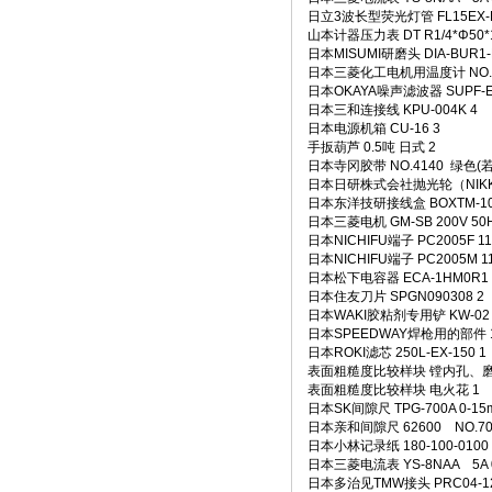
日立3波长型荧光灯管 FL15EX-D
山本计器压力表 DT R1/4*Φ50*1
日本MISUMI研磨头 DIA-BUR1-D
日本三菱化工电机用温度计 NO.15
日本OKAYA噪声滤波器 SUPF-EX
日本三和连接线 KPU-004K 4
日本电源机箱 CU-16 3
手扳葫芦 0.5吨 日式 2
日本寺冈胶带 NO.4140 绿色(若叶
日本日研株式会社抛光轮（NIKKEN） 
日本东洋技研接线盒 BOXTM-100
日本三菱电机 GM-SB 200V 50Hz
日本NICHIFU端子 PC2005F 11
日本NICHIFU端子 PC2005M 1
日本松下电容器 ECA-1HM0R1 
日本住友刀片 SPGN090308 2
日本WAKI胶粘剂专用铲 KW-02 
日本SPEEDWAY焊枪用的部件 1
日本ROKI滤芯 250L-EX-150 1
表面粗糙度比较样块 镗内孔、磨
表面粗糙度比较样块 电火花 1
日本SK间隙尺 TPG-700A 0-15
日本亲和间隙尺 62600 NO.700
日本小林记录纸 180-100-0100 
日本三菱电流表 YS-8NAA 5A 0-2
日本多治见TMW接头 PRC04-12A