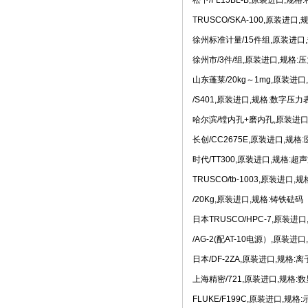
松下/FL15BL-B,原装进口,规格
• [网站公告]
全国总代理日
• [网站公告]
低价现货日
TRUSCO/SKA-100,原装进口
• [网站公告]
金属电铸粗
徐州标准计量/15件组,原装进口
• [网站公告]
鹭宫压力开关
• [网站公告]
三丰MITU
徐州市/3件/组,原装进口,规格:
• [网站公告]
三菱变频器F
山东蓬莱/20kg～1mg,原装进
• [网站公告]
三菱电机ME
• [网站公告]
三菱电机连接
/S401,原装进口,规格:数字压力
• [网站公告]
三键接着剂1
哈尔滨/镗内孔+磨内孔,原装进
• [网站公告]
中村KANO
• [网站公告]
伊苏米充电电
长创/CC2675E,原装进口,规
• [网站公告]
住友SUMIT
时代/TT300,原装进口,规格:
• [网站公告]
住友SUMIT
TRUSCO/tb-1003,原装进口,
• [网站公告]
住友电装端子
• [网站公告]
佐藤制油VA
/20Kg,原装进口,规格:铸铁砝码
日本TRUSCO/HPC-7,原装进
/AG-2(配AT-10电源）,原装进
日本/DF-2ZA,原装进口,规格:
上海精密/721,原装进口,规格
FLUKE/F199C,原装进口,规格