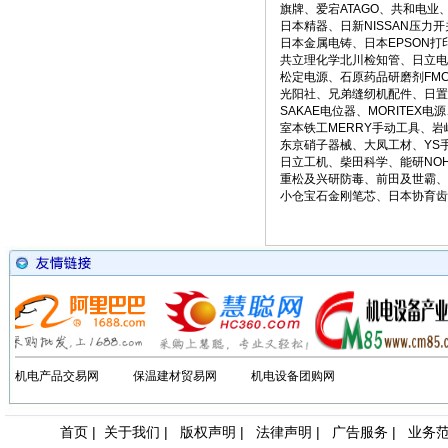
旗牌、爱宕ATAGO、共和电业
日本精器、日新NISSAN压力
日本金属电铸、日本EPSON打印
共立理化学北川检知管、日立电机
松定电源、石原药品研磨剂FMC
光阳社、兄弟缝纫机配件、日置
SAKAE电位器、MORITEX电源
室本铁工MERRY手动工具、岩崎
东京硝子器械、大凤工材、YS
日立工机、柴田科学、能研NOH
重松及兴研防毒、前田及世霸、
小仓宝石金刚笔芯、日本协育齿车
机电产品交易网
保温建材贸易网
机电设备团购网
首页
|
关于我们
|
版权声明
|
法律声明
|
广告服务
|
业务