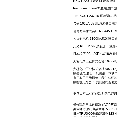
RKC T-220,原装进口,规格:温
Rectorseal EP-200,原
TRUSCO LA3C16,原装进
兴研 1010A-05 用,原装进口
进勇商事株式会社 68544591
ヒロセ电机 S1608A,原装进口
八光 KCC-2-SR,原装进口,规
日本松下 FCL-20ENW/18W
大桥化学工业株式会社 597728,原
大桥化学工业株式会社 907212,
鹏控机电理念： 只要是日本的
有厂家的日元报价，我们也可
鹏控机电名言： 我们要把蛋糕
更多日本工业产品欢迎来电咨询
低价现货日本佐藤制油VADEN
美吉野过滤纸 美吉野纸 530*530
日本TRUSCO防锈润滑剂 MG-42