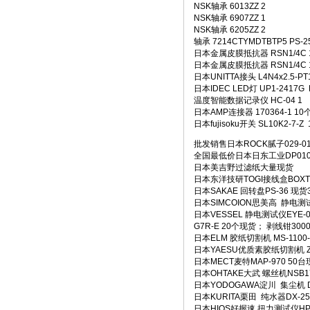
NSK轴承 6013ZZ 2
NSK轴承 6907ZZ 1
NSK轴承 6205ZZ 2
轴承 7214CTYMDTBTP5 PS-25
日本金属皮膜抵抗器 RSN1/4C 10
日本金属皮膜抵抗器 RSN1/4C 1M
日本UNITTA接头 L4N4x2.5-PT1
日本IDEC LED灯 UP1-2417G 
温度智能数据记录仪 HC-04 1
日本AMP连接器 170364-1 10个
日本fujisoku开关 SL10K2-7-Z 
批发销售日本ROCK腻子029-
全国最低价日本日东工业DP010
日本美吉野过滤纸大量现货
日本东洋技研TOGI接线盒BOXTM
日本SAKAE 回转盘PS-36 现货
日本SIMCOION思美高 静电测试
日本VESSEL 静电测试仪EYE-0
G7R-E 20个现货； 剥线钳300
日本ELM 胶纸切割机 MS-1100-
日本YAESU优质素胶纸切割机 ZC
日本MECT麦特MAP-970 50
日本OHTAKE大武 螺丝机NSB17
日本YODOGAWA淀川 集尘机 DE
日本KURITA栗田 纯水器DX-25 
日本HIOS好握速 扭力测试仪HP-