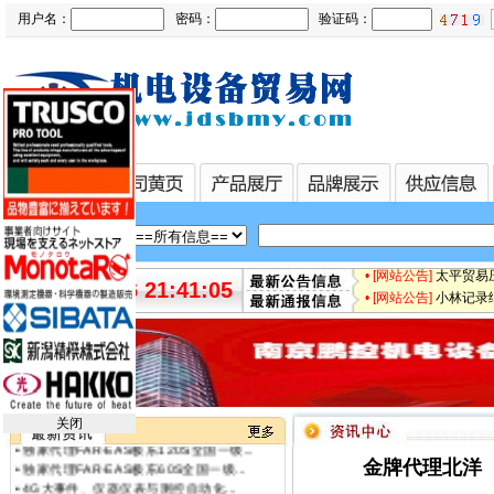
用户名：
密码：
验证码：
• [最新快讯]
微软3.5亿
• [最新快讯]
【厂家特价供
• [最新通知]
日本松下Pa
• [网站公告]
专业销售日本
• [网站公告]
日本日东工器
• [网站公告]
【鹏控代理】
• [网站公告]
增田LPF-
• [网站公告]
太平贸易压力
•
原装正品 日本日东工器隔膜泵DP0...
• [网站公告]
小林记录纸1
2026-08-06 21:41:06
•
全国总代理日本北阳HOKUYO光点传...
• [网站公告]
小西KONI
•
特价销售日本北阳HOKUYO光点传感...
• [网站公告]
2019-04-
•
特价代理日本北阳HOKUYO光点传感...
• [网站公告]
小金井KOG
•
南京鹏控总代理日本北阳HOKUYO光...
• [网站公告]
指月制作所电
•
特价销售北洋（北阳）HOKUYO光点...
• [网站公告]
新大陆条形码
•
金牌代理北洋（北阳）HOKUYO电机...
• [网站公告]
昭和技研旋转接
•
独家代理FAR-EAS极东120S全国一级...
关闭
• [网站公告]
昭和测器荷重
•
独家代理FAR-EAS极东60S全国一级...
•
4G大事件、仪器仪表与测控自动化...
• [网站公告]
松下控制器M
金牌代理北洋（
•
中国仪器仪表学会两位理事获2014...
• [网站公告]
松下行程开关
•
财政资金将对节能机电设备用户给...