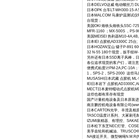
日本DELVO达威 电动螺丝刀 DL
日本OPK 台车LT-WH300-15-A
日本MALCOM 马康炉温测试仪RC
台现货；
美国OKI 烙铁头烙铁头SSC-72
MFR-1160 ；MX-500S ，PS
美国MEISEI 热剥器M10-4A,4B,
日本IEI 点胶机AD3300C 25台;
日本HOZAN宝山 镊子P-891 6
32 N-55 180个现货，扳手组
另外还有日本SSD离子风棒，日
各位追求现货的客户们，请注意
便携式粘度计PM-2A,PC-10
1，SPS-2，SPS-2000 
MUSASHI日本武藏 点胶机 ML-5
IEI日本岩下 点胶机AD3300C,A
MECT日本麦特蠕动式点胶机MD-
这些也都有库存有现货
国产计量机电设备及日本原装进
南京鹏控机电设备有限公司(www.
日本CARTON光学、丰澄及相
TASCO温度计系列、大冢刷
IZUMI泉精器、有理控、SA
日本松下东芝NEC灯管、COS
美孚齿轮和机械油、TRUSCO
NA接近开关、微型钢绳N.M.R(N