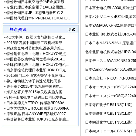
•
特价热销日本航空电子JAE金属圆形...
• [网站公告]
三菱电机ME
•
专业代理日本航空電子(JAE)金属圆...
日本富士电机/BLA030,原装
• [网站公告]
三菱电机连接
•
特价热销日本JEL固态继电器F1C-2...
日本パナソニック/EZ9L40,原
• [网站公告]
三键接着剂1
•
中国总代理日本NIPPON AUTOMATIO...
• [网站公告]
中村KANO
日本YAMADA/KH-32,原装
• [网站公告]
伊苏米充电电
日本北阳电机株式会社/URG-
• [网站公告]
住友SUMIT
•
4G大事件、仪器仪表与测控自动化...
• [网站公告]
住友SUMIT
•
2015第四届中国国际工程机械零部...
日本日本NA/RS-52SH,原
• [网站公告]
住友电装端子
•
财政资金将对节能机电设备用户给...
北京北阳电机株式会社/URG-
•
特价销售北洋（北阳）HOKUYO光点...
• [网站公告]
佐藤制油VA
•
中国仪器仪表学会两位理事获2014...
• [最新快讯]
微软3.5亿
日本ディスコ/WA 120NB10 25
•
金牌代理北洋（北阳）HOKUYO电机...
• [最新快讯]
【厂家特价供
日本Canon/PowerShot A
•
南京鹏控总代理日本北阳HOKUYO光...
• [最新通知]
日本松下Pa
•
2015厦门工业博览会暨第十九届海...
• [网站公告]
专业销售日本
日本离合社（RIGO）/KN334
•
异步电动机的转子转速总是比同步...
• [网站公告]
日本日东工器
•
关于举办2015年“第九届中国机电...
日本オーエスジー(OSG)/3224
• [网站公告]
【鹏控代理】
•
海关总署关于2015年关税实施方案...
日本オーエスジー(OSG)/3224
• [网站公告]
增田LPF-
•
8月份山东机电产品进出口同比增长...
• [网站公告]
太平贸易压力
•
日本美德龙METROL传感器BP060A...
日本寺西化学/1B51NS(1L装）
•
日本美德龙METROL传感器STS060PA...
• [网站公告]
小林记录纸1
日本栄进化学/1B51NS(1L装
•
原装正品 日本ANYWIRE防错灯A027...
• [网站公告]
小西KONI
•
特价销售日本北阳HOKUYO光点传感...
• [网站公告]
2019-04-
日本栄进化学/1B51NS(1L装
• [网站公告]
小金井KOG
日本㈱メトロール/1B51NS(
• [网站公告]
指月制作所电