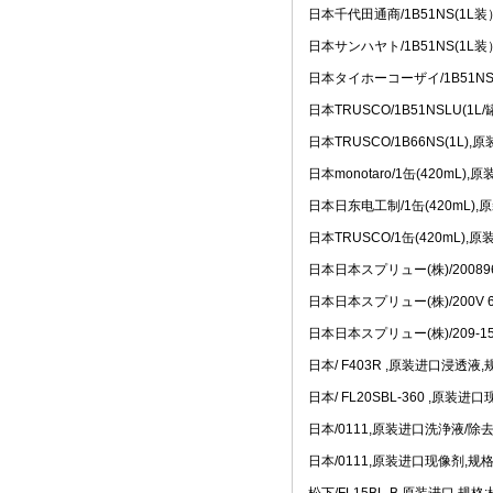
• [网站公告]
新大陆条形码
日本千代田通商/1B51NS(1
• [网站公告]
昭和技研旋转接
日本サンハヤト/1B51NS(1
• [网站公告]
昭和测器荷重
• [网站公告]
松下控制器M
日本タイホーコーザイ/1B51NS
• [网站公告]
松下行程开关
日本TRUSCO/1B51NSLU(
• [网站公告]
武藏MUSA
日本TRUSCO/1B66NS(1
• [网站公告]
泽藤SAWA
• [网站公告]
英格索兰气动
日本monotaro/1缶(420m
• [网站公告]
藤井DAIKE
日本日东电工制/1缶(420mL
• [网站公告]
藤井电工fuj
• [网站公告]
低价格东京精
日本TRUSCO/1缶(420mL)
• [网站公告]
低价格东京精
日本日本スプリュー(株)/2008
• [网站公告]
低价格东京精密
• [最新快讯]
阿里巴巴集
日本日本スプリュー(株)/200V 
• [网站公告]
一般纳税人特
日本日本スプリュー(株)/209
• [最新通知]
独家代理FA
• [网站公告]
独家代理FA
日本/ F403R ,原装进口浸透液
• [最新通知]
独家代理FA
日本/ FL20SBL-360 ,原装
• [最新快讯]
独家代理FA
• [网站公告]
大陆专业代理
日本/0111,原装进口洗浄液/除
• [最新快讯]
南京鹏控优势
日本/0111,原装进口现像剂,规
• [最新快讯]
长期销售日本